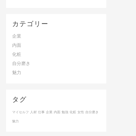
カテゴリー
企業
内面
化粧
自分磨き
魅力
タグ
マイセルフ
人材
仕事
企業
内面
勉強
化粧
女性
自分磨き
魅力